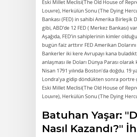
Eski Millet Meclisi(The Old House of Repr
Louvre), Herkülün Sonu (The Dying Hercu
Bankası (FED) in sahibi Amerika Birleşik Dev
gibi, ABD’de 12 FED ( Merkez Bankası) var
Aşağıda, FED’in sahiplerinin kimler olduğ
bugün faiz arttırır FED Amerikan Dolarını
Bankerler iki kere Avrupayı kana buladık
anlaşması ile Doları Dünya Parası olarak 
Nisan 1791 yılında Boston'da doğdu. 19 y
Londra'ya gidip döndükten sonra portre çiz
Eski Millet Meclisi(The Old House of Repr
Louvre), Herkülün Sonu (The Dying Hercule
Batuhan Yaşar: "D
Nasıl Kazandı?" İ