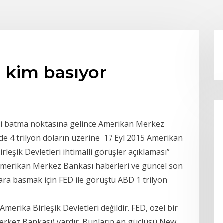
 kim basıyor
emi batma noktasına gelince Amerikan Merkez
inde 4 trilyon doların üzerine 17 Eyl 2015 Amerikan
leşik Devletleri ihtimalli görüşler açıklaması”
 Amerikan Merkez Bankası haberleri ve güncel son
para basmak için FED ile görüştü ABD 1 trilyon
erika Birleşik Devletleri değildir. FED, özel bir
 Merkez Bankası) vardır. Bunların en güçlüsü New