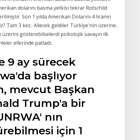
merikan dolarını basma yetkisi tekrar Rotschild
rilmiştir. Son 1 yılda Amerikan Dolarını 4 liranın
z? Tam 3 kez.. Ailecek geldiler Türkiye'nin üzerine..
üzerini gösterebilselerdi psikolojik savaşın ilk
ler ellerinde patladı..
e 9 ay sürecek
owa'da başlıyor
n, mevcut Başkan
ald Trump'a bir
 UNRWA' nın
rebilmesi için 1