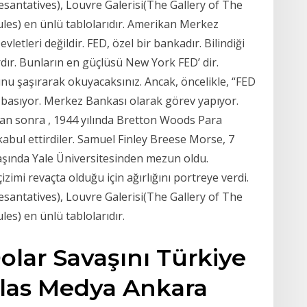
esantatives), Louvre Galerisi(The Gallery of The
les) en ünlü tablolarıdır. Amerikan Merkez
letleri değildir. FED, özel bir bankadır. Bilindiği
dır. Bunların en güçlüsü New York FED’ dir.
unu şaşırarak okuyacaksınız. Ancak, öncelikle, “FED
 basıyor. Merkez Bankası olarak görev yapıyor.
tan sonra , 1944 yılında Bretton Woods Para
kabul ettirdiler. Samuel Finley Breese Morse, 7
aşında Yale Üniversitesinden mezun oldu.
imi revaçta olduğu için ağırlığını portreye verdi.
esantatives), Louvre Galerisi(The Gallery of The
s) en ünlü tablolarıdır.
olar Savaşını Türkiye
hlas Medya Ankara