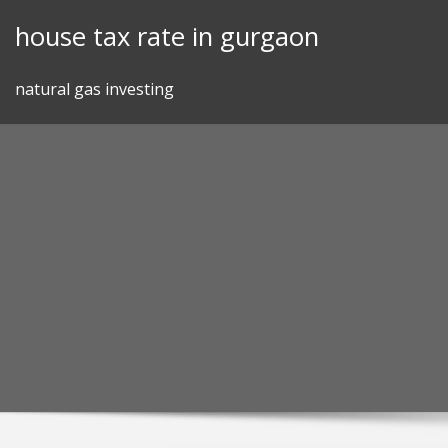
Skip
house tax rate in gurgaon
to
content
natural gas investing