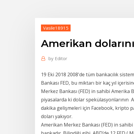
Vasile18915
Amerikan dolarını
by
Editor
19 Eki 2018 2008'de tüm bankacılık sist
Bankası FED, bu miktarı bir kaç yıl içeris
Merkez Bankası (FED) in sahibi Amerika Bir
piyasalarda ki dolar spekülasyonlarının
dakika gelişmeleri için Facebook, kripto 
doları yakıyor.
Amerikan Merkez Bankası (FED) in sahibi Am
bankadır. Bilindiği gibi, ABD’de 12 FED (