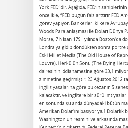
York FED’ dir. Aşağıda, FED’in sahiplerini
öncelikle, “FED bugün faiz arttırır FED A
görev yapıyor. Bankerler iki kere Avrupay
Woods Para anlaşması ile Doları Dünya Par
Morse, 7 Nisan 1791 yılında Boston'da do
Londra'ya gidip döndükten sonra portre çiz
Eski Millet Meclisi(The Old House of Repr
Louvre), Herkülün Sonu (The Dying Hercules
dairesinin iddianamesine göre 33,1 milyon
zimmetine geçirmiştir. 23 Ağustos 2012 ta
İngiliz yasalarına göre bu cezanın 5 sene
kalacaktır. ve İngiltere bir sürü imtiyazl
en sonunda şu anda dünyadaki bütün mark
Amerikan Dolar'ını basıyor ya.1 Dolarlık
Washington'un resmini ve arkasında maso
Kennedy’nin çıkarttığı, Federal Reserve B