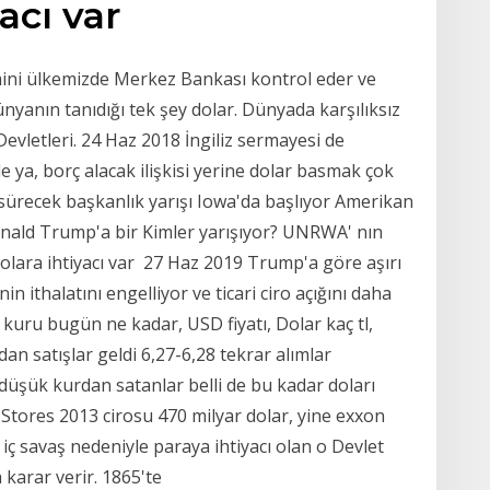
yacı var
ini ülkemizde Merkez Bankası kontrol eder ve
ünyanın tanıdığı tek şey dolar. Dünyada karşılıksız
evletleri. 24 Haz 2018 İngiliz sermayesi de
le ya, borç alacak ilişkisi yerine dolar basmak çok
sürecek başkanlık yarışı Iowa'da başlıyor Amerikan
nald Trump'a bir Kimler yarışıyor? UNRWA' nın
dolara ihtiyacı var 27 Haz 2019 Trump'a göre aşırı
n ithalatını engelliyor ve ticari ciro açığını daha
 kuru bugün ne kadar, USD fiyatı, Dolar kaç tl,
 dan satışlar geldi 6,27-6,28 tekrar alımlar
düşük kurdan satanlar belli de bu kadar doları
 Stores 2013 cirosu 470 milyar dolar, yine exxon
ç savaş nedeniyle paraya ihtiyacı olan o Devlet
 karar verir. 1865'te