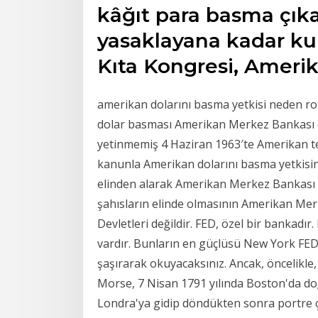
kâğıt para basma çı
yasaklayana kadar kull
Kıta Kongresi, Amer
amerikan dolarını basma yetkisi neden rots
dolar basması Amerikan Merkez Bankası 
yetinmemiş 4 Haziran 1963′te Amerikan tems
kanunla Amerikan dolarını basma yetkisini
elinden alarak Amerikan Merkez Bankası n
şahısların elinde olmasının Amerikan Merk
Devletleri değildir. FED, özel bir bankadır
vardır. Bunların en güçlüsü New York FED’
şaşırarak okuyacaksınız. Ancak, öncelikle,
Morse, 7 Nisan 1791 yılında Boston'da do
Londra'ya gidip döndükten sonra portre çiz