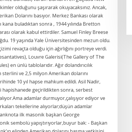
n kimler olduğunu şaşırarak okuyacaksınız. Ancak,
merikan Dolarını basıyor. Merkez Bankası olarak
ı kana buladıktan sonra , 1944 yılında Bretton
ası olarak kabul ettirdiler. Samuel Finley Breese
ğdu. 19 yaşında Yale Üniversitesinden mezun oldu.
imi revaçta olduğu için ağırlığını portreye verdi.
esantatives), Louvre Galerisi(The Gallery of The
) en ünlü tablolarıdır. Ağır dolandırıcılık
 sterlini ve 2,5 milyon Amerikan dolarını
rihinde 10 yıl hapse mahkum edildi. Asil Nadir,
si hapishanede geçirildikten sonra, serbest
ar alıyor.Ama adamlar durmuyor,çalışıyor ediyor ve
aları tekellerine alıyorlar;düşün adamlar
 banknota ilk masonik başkan George
nik sembolü yapıştırıyorlar,buyur bak: - Başkan
ank’ın elinden Amerikan dolarını basma yetkisini