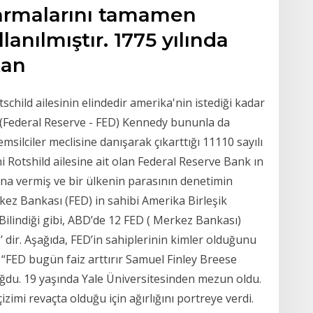
karmalarını tamamen
anılmıştır. 1775 yılında
ikan
child ailesinin elindedir amerika'nin istediği kadar
(Federal Reserve - FED) Kennedy bununla da
ilciler meclisine danışarak çıkarttığı 11110 sayılı
 Rotshild ailesine ait olan Federal Reserve Bank ın
a vermiş ve bir ülkenin parasının denetimin
ez Bankası (FED) in sahibi Amerika Birleşik
. Bilindiği gibi, ABD’de 12 FED ( Merkez Bankası)
 dir. Aşağıda, FED’in sahiplerinin kimler olduğunu
 “FED bugün faiz arttırır Samuel Finley Breese
ğdu. 19 yaşında Yale Üniversitesinden mezun oldu.
imi revaçta olduğu için ağırlığını portreye verdi.