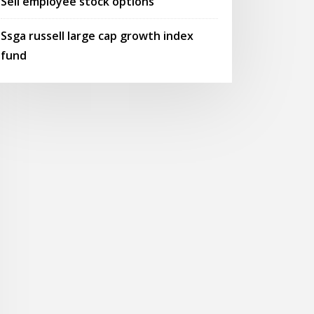
Sell employee stock options
Ssga russell large cap growth index
fund