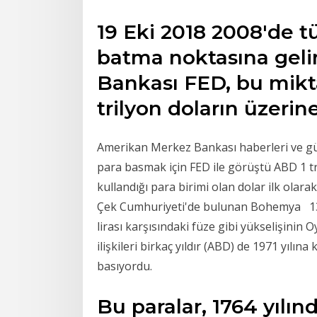
19 Eki 2018 2008'de t
batma noktasına gel
Bankası FED, bu miktar
trilyon doların üzerin
Amerikan Merkez Bankası haberleri ve gün
para basmak için FED ile görüştü ABD 1 tr
kullandığı para birimi olan dolar ilk olar
Çek Cumhuriyeti'de bulunan Bohemya 13 
lirası karşısındaki füze gibi yükselişini
ilişkileri birkaç yıldır (ABD) de 1971 yılın
basıyordu.
Bu paralar, 1764 yılınd